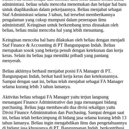
administrasi. beliau selalu mencoba menemukan dan belajar hal baru
untuk diaplikasikan dalam pekerjaannya. Beliau menjabat sebagai
Staf Administrasi selama 3 tahun, hal tersebut memberikannya
pengalaman yang cukup mumpuni dalam penerapan ilmu
administratif. Keinginan untuk berkembang terus dirasakan oleh
beliau, beliau mulai mencoba hal yang lebih menantang.
Keinginan mencoba hal baru dilakukan oleh beliau dengan menjadi
Staf Finance & Accounting di PT Bangunpapan Indah. Beliau
merupakan sosok yang bekerja penuh dengan ketekunan dan kerja
keras. Selain itu beliau juga memiliki pribadi yang pantang
menyerah.
Beliau akhirnya berhasil menjabat posisi FA Manager di PT.
Bangunpapan Indah, berkat hasil kerja keras dan ketekunannya.
Sampai dengan saat ini, beliau telah menjabat sebagai FA Manager
selama kurang lebih 3 tahun lamanya.
Aktivitas beliau sebagai FA Manager yaitu terjun langsung
menangani Finance Administrative dan juga menangani bidang
purchasing. Beliau juga membawahi dua divisi sekaligus yaitu
Divisi Finance Administration dan Purchasing. Sampai dengan saat
ini, beliau telah berkecimpung di bidang jasa selama kurang lebih 13
tahun lamanya. Beliau ingin mengabdikan ilmu dan pengetahuannya
di bidang jasa khususnya di PT. Bangunpapan Indah, berkontribusi