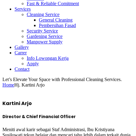
Fast & Reliable Comitment
Services
Cleaning Service
General Cleaning
Pembersihan Fasad
Security Service
Gardening Service
Manpower Supply
Gallery
Carrer
Info Lowongan Kerja
Apply
Contact
Let’s Elevate Your Space with Professional Cleaning Services.
Home
Hj. Kartini Arjo
Kartini Arjo
Director & Chief Financial Officer
Meniti awal karir sebagai Staf Administrasi, Ibu Kristiyana
Susilowati tekun belajar dan mencari tahu lebih dalam terkait dunia