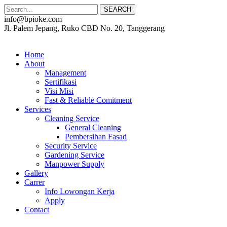
SEARCH
info@bpioke.com
Jl. Palem Jepang, Ruko CBD No. 20, Tanggerang
Home
About
Management
Sertifikasi
Visi Misi
Fast & Reliable Comitment
Services
Cleaning Service
General Cleaning
Pembersihan Fasad
Security Service
Gardening Service
Manpower Supply
Gallery
Carrer
Info Lowongan Kerja
Apply
Contact